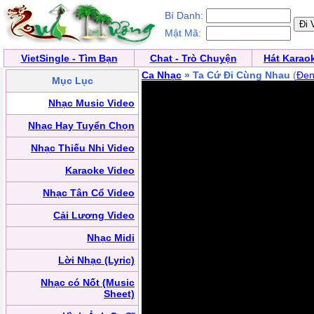
Bí Danh:
Mật Mã:
VietSingle - Tìm Bạn
Chat - Trò Chuyện
Hát Karao
Ca Nhạc
» Ta Cứ Đi Cùng Nhau
(
Đe
Mục Lục
Nhạc Music Video
Nhạc Hay Tuyển Chọn
Nhạc Thiếu Nhi Video
Karaoke Video
Nhạc Tân Cổ Video
Cải Lương Video
Nhạc Midi
Lời Nhạc (Lyric)
Nhạc có Nốt (Music
Sheet)