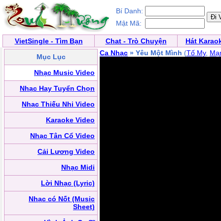
Bí Danh:
Mật Mã:
VietSingle - Tìm Bạn
Chat - Trò Chuyện
Hát Karao
Ca Nhạc
» Yêu Một Mình
(
Tố My
,
Mạ
Mục Lục
Nhạc Music Video
Nhạc Hay Tuyển Chọn
Nhạc Thiếu Nhi Video
Karaoke Video
Nhạc Tân Cổ Video
Cải Lương Video
Nhạc Midi
Lời Nhạc (Lyric)
Nhạc có Nốt (Music
Sheet)