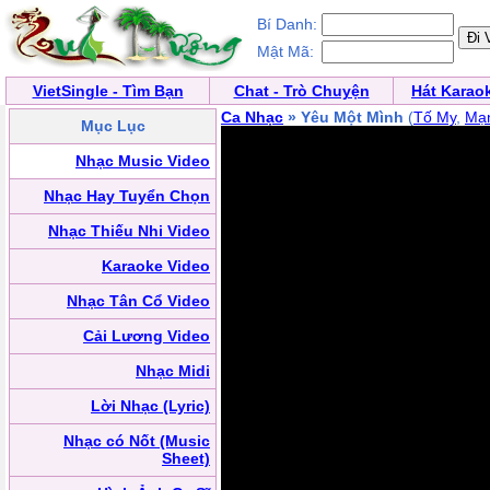
Bí Danh:
Mật Mã:
VietSingle - Tìm Bạn
Chat - Trò Chuyện
Hát Karao
Ca Nhạc
» Yêu Một Mình
(
Tố My
,
Mạ
Mục Lục
Nhạc Music Video
Nhạc Hay Tuyển Chọn
Nhạc Thiếu Nhi Video
Karaoke Video
Nhạc Tân Cổ Video
Cải Lương Video
Nhạc Midi
Lời Nhạc (Lyric)
Nhạc có Nốt (Music
Sheet)