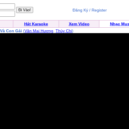
Đăng Ký / Register
Hát Karaoke
Xem Video
Nhạc Mus
 Và Con Gái
(
Văn Mai Hương
,
Thùy Chi
)