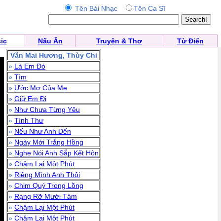
Tên Bài Nhạc
Tên Ca Sĩ
ic
Nấu Ăn
Truyện & Thơ
Từ Điển
Văn Mai Hương, Thùy Chi
»
Là Em Đó
»
Tìm
»
Ước Mơ Của Mẹ
»
Giữ Em Đi
»
Như Chưa Từng Yêu
»
Tình Thư
»
Nếu Như Anh Đến
»
Ngày Mới Trắng Hồng
»
Nghe Nói Anh Sắp Kết Hôn
»
Chậm Lại Một Phút
»
Riêng Mình Anh Thôi
»
Chim Quý Trong Lồng
»
Rạng Rỡ Mười Tám
»
Chậm Lại Một Phút
»
Chậm Lại Một Phút