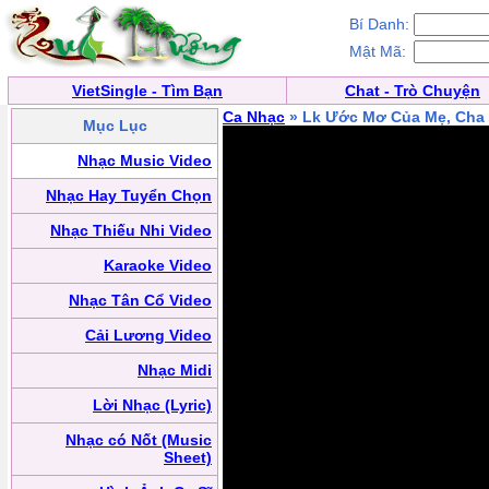
Bí Danh:
Mật Mã:
VietSingle - Tìm Bạn
Chat - Trò Chuyện
Ca Nhạc
» Lk Ước Mơ Của Mẹ, Cha
Mục Lục
Nhạc Music Video
Nhạc Hay Tuyển Chọn
Nhạc Thiếu Nhi Video
Karaoke Video
Nhạc Tân Cổ Video
Cải Lương Video
Nhạc Midi
Lời Nhạc (Lyric)
Nhạc có Nốt (Music
Sheet)