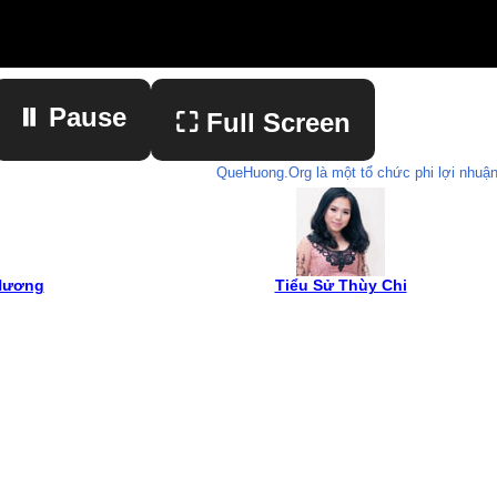
⏸ Pause
⛶ Full Screen
QueHuong.Org là một tổ chức phi lợi nhuận
▶ Play
 Hương
Tiểu Sử Thùy Chi