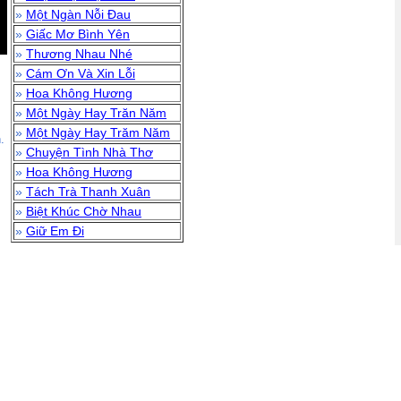
»
Một Ngàn Nỗi Đau
»
Giấc Mơ Bình Yên
»
Thương Nhau Nhé
»
Cám Ơn Và Xin Lỗi
»
Hoa Không Hương
»
Một Ngày Hay Trăn Năm
»
Một Ngày Hay Trăm Năm
.
»
Chuyện Tình Nhà Thơ
»
Hoa Không Hương
»
Tách Trà Thanh Xuân
»
Biệt Khúc Chờ Nhau
»
Giữ Em Đi