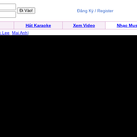
Đăng Ký / Register
Hát Karaoke
Xem Video
Nhạc Mus
k Lee
,
Mai Anh
)