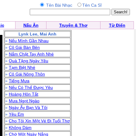
Tên Bài Nhạc
Tên Ca Sĩ
ic
Nấu Ăn
Truyện & Thơ
Từ Điển
Lynk Lee, Mai Anh
»
Nếu Mình Gần Nhau
»
Cô Gái Bàn Bên
»
Nắm Chặt Tay Anh Nhé
»
Quà Tặng Ngày Yêu
»
Tạm Biệt Nhé
»
Cô Gái Nông Thôn
»
Tiếng Mưa
»
Nếu Có Thể Được Yêu
»
Hoàng Hôn Tắt
»
Mưa Ngọt Ngào
»
Ngày Ấy Bạn Và Tôi
»
Yêu Em
»
Cho Tôi Xin Một Vé Đi Tuổi Thơ
»
Không Dám
»
Chờ Một Ngày Nắng