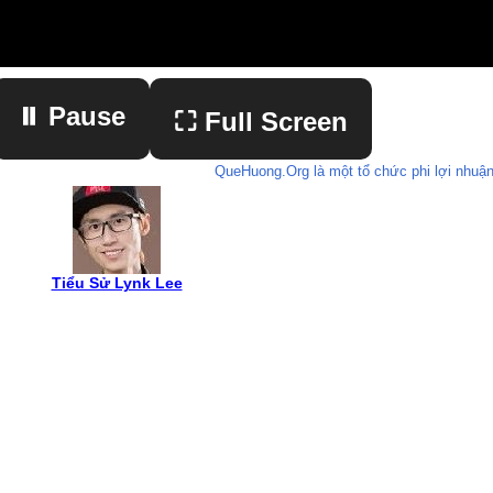
⏸ Pause
⛶ Full Screen
QueHuong.Org là một tổ chức phi lợi nhuận
▶ Play
Tiểu Sử Lynk Lee