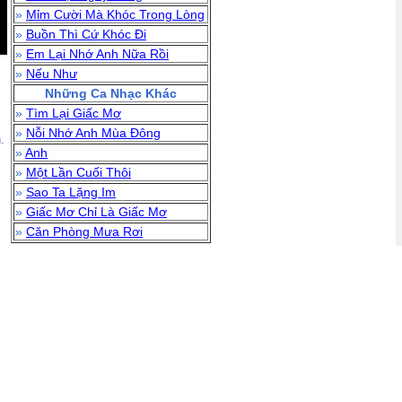
»
Mỉm Cười Mà Khóc Trong Lòng
»
Buồn Thì Cứ Khóc Đi
»
Em Lại Nhớ Anh Nữa Rồi
»
Nếu Như
Những Ca Nhạc Khác
»
Tìm Lại Giấc Mơ
»
Nỗi Nhớ Anh Mùa Đông
.
»
Anh
»
Một Lần Cuối Thôi
»
Sao Ta Lặng Im
»
Giấc Mơ Chỉ Là Giấc Mơ
»
Căn Phòng Mưa Rơi