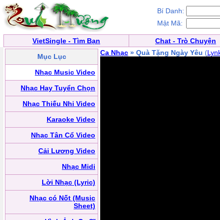
Bí Danh:
Mật Mã:
VietSingle - Tìm Bạn
Chat - Trò Chuyện
Ca Nhạc
» Quà Tặng Ngày Yêu
(
Lyn
Mục Lục
Nhạc Music Video
Nhạc Hay Tuyển Chọn
Nhạc Thiếu Nhi Video
Karaoke Video
Nhạc Tân Cổ Video
Cải Lương Video
Nhạc Midi
Lời Nhạc (Lyric)
Nhạc có Nốt (Music
Sheet)