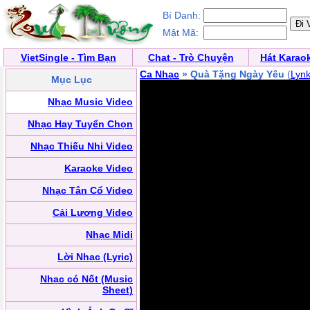
Bí Danh:
Mật Mã:
VietSingle - Tìm Bạn
Chat - Trò Chuyện
Hát Karao
Ca Nhạc
» Quà Tặng Ngày Yêu
(
Lyn
Mục Lục
Nhạc Music Video
Nhạc Hay Tuyển Chọn
Nhạc Thiếu Nhi Video
Karaoke Video
Nhạc Tân Cổ Video
Cải Lương Video
Nhạc Midi
Lời Nhạc (Lyric)
Nhạc có Nốt (Music
Sheet)