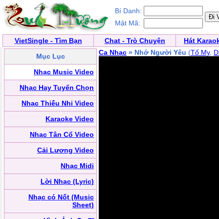
Bí Danh:
Mật Mã:
VietSingle - Tìm Bạn
Chat - Trò Chuyện
Hát Karao
Ca Nhạc
» Nhớ Người Yêu
(
Tố My
,
D
Mục Lục
Nhạc Music Video
Nhạc Hay Tuyển Chọn
Nhạc Thiếu Nhi Video
Karaoke Video
Nhạc Tân Cổ Video
Cải Lương Video
Nhạc Midi
Lời Nhạc (Lyric)
Nhạc có Nốt (Music
Sheet)