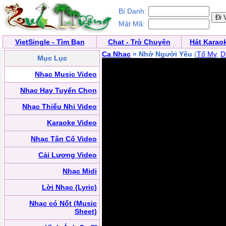
Bí Danh:
Mật Mã:
VietSingle - Tìm Bạn
Chat - Trò Chuyện
Hát Karao
Ca Nhạc
» Nhớ Người Yêu
(
Tố My
,
D
Mục Lục
Nhạc Music Video
Nhạc Hay Tuyển Chọn
Nhạc Thiếu Nhi Video
Karaoke Video
Nhạc Tân Cổ Video
Cải Lương Video
Nhạc Midi
Lời Nhạc (Lyric)
Nhạc có Nốt (Music
Sheet)