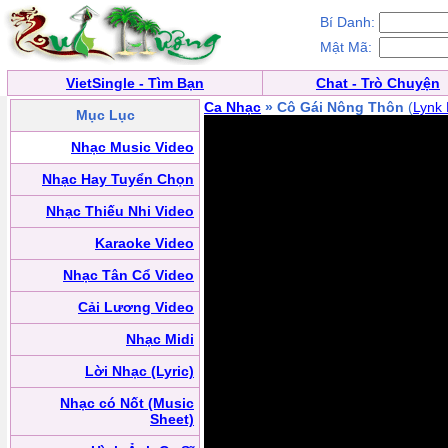
Bí Danh:
Mật Mã:
VietSingle - Tìm Bạn
Chat - Trò Chuyện
Ca Nhạc
» Cô Gái Nông Thôn
(
Lynk
Mục Lục
Nhạc Music Video
Nhạc Hay Tuyển Chọn
Nhạc Thiếu Nhi Video
Karaoke Video
Nhạc Tân Cổ Video
Cải Lương Video
Nhạc Midi
Lời Nhạc (Lyric)
Nhạc có Nốt (Music
Sheet)