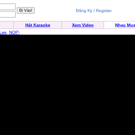
Đăng Ký / Register
Hát Karaoke
Xem Video
Nhạc Mus
 Lee
,
NQP
)