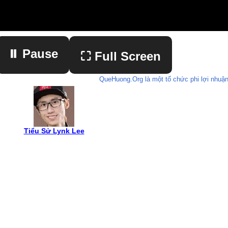
⏸ Pause
⛶ Full Screen
QueHuong.Org là một tổ chức phi lợi nhuận
▶ Play
Tiểu Sử Lynk Lee