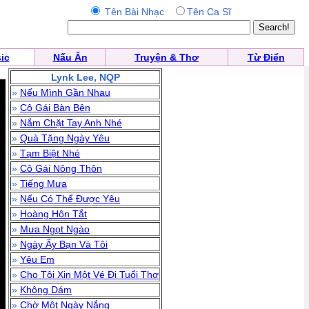
Tên Bài Nhạc
Tên Ca Sĩ
ic
Nấu Ăn
Truyện & Thơ
Từ Điển
Lynk Lee, NQP
»
Nếu Mình Gần Nhau
»
Cô Gái Bàn Bên
»
Nắm Chặt Tay Anh Nhé
»
Quà Tặng Ngày Yêu
»
Tạm Biệt Nhé
»
Cô Gái Nông Thôn
»
Tiếng Mưa
»
Nếu Có Thể Được Yêu
»
Hoàng Hôn Tắt
»
Mưa Ngọt Ngào
»
Ngày Ấy Bạn Và Tôi
»
Yêu Em
»
Cho Tôi Xin Một Vé Đi Tuổi Thơ
»
Không Dám
»
Chờ Một Ngày Nắng