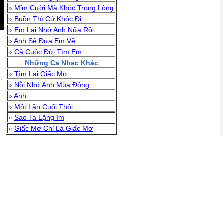
»
Mỉm Cười Mà Khóc Trong Lòng
»
Buồn Thì Cứ Khóc Đi
»
Em Lại Nhớ Anh Nữa Rồi
»
Anh Sẽ Đưa Em Về
»
Cả Cuộc Đời Tìm Em
Những Ca Nhạc Khác
»
Tìm Lại Giấc Mơ
.
»
Nỗi Nhớ Anh Mùa Đông
»
Anh
»
Một Lần Cuối Thôi
»
Sao Ta Lặng Im
»
Giấc Mơ Chỉ Là Giấc Mơ