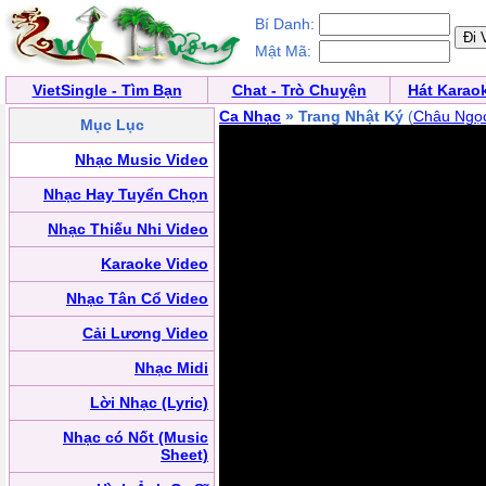
Bí Danh:
Mật Mã:
VietSingle - Tìm Bạn
Chat - Trò Chuyện
Hát Karao
Ca Nhạc
» Trang Nhật Ký
(
Châu Ngọc
Mục Lục
Nhạc Music Video
Nhạc Hay Tuyển Chọn
Nhạc Thiếu Nhi Video
Karaoke Video
Nhạc Tân Cổ Video
Cải Lương Video
Nhạc Midi
Lời Nhạc (Lyric)
Nhạc có Nốt (Music
Sheet)