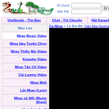
Bí Danh:
Mật Mã:
VietSingle - Tìm Bạn
Chat - Trò Chuyện
Hát Karao
Ca Nhạc
» Là Em Đó
(
Văn Mai Hươn
Mục Lục
Nhạc Music Video
Nhạc Hay Tuyển Chọn
Nhạc Thiếu Nhi Video
Karaoke Video
Nhạc Tân Cổ Video
Cải Lương Video
Nhạc Midi
Lời Nhạc (Lyric)
Nhạc có Nốt (Music
Sheet)