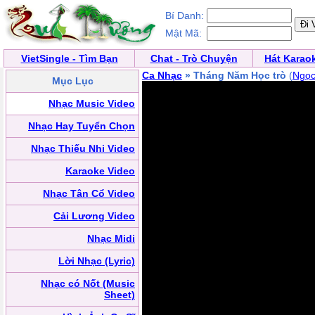
Bí Danh:
Mật Mã:
VietSingle - Tìm Bạn
Chat - Trò Chuyện
Hát Karao
Ca Nhạc
» Tháng Năm Học trò
(
Ngọc
Mục Lục
Nhạc Music Video
Nhạc Hay Tuyển Chọn
Nhạc Thiếu Nhi Video
Karaoke Video
Nhạc Tân Cổ Video
Cải Lương Video
Nhạc Midi
Lời Nhạc (Lyric)
Nhạc có Nốt (Music
Sheet)