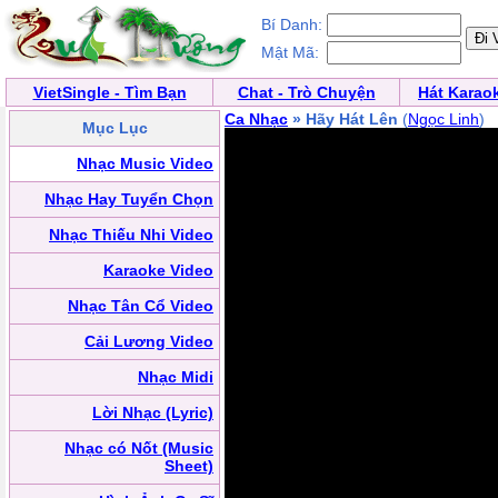
Bí Danh:
Mật Mã:
VietSingle - Tìm Bạn
Chat - Trò Chuyện
Hát Karao
Ca Nhạc
» Hãy Hát Lên
(
Ngọc Linh
)
Mục Lục
Nhạc Music Video
Nhạc Hay Tuyển Chọn
Nhạc Thiếu Nhi Video
Karaoke Video
Nhạc Tân Cổ Video
Cải Lương Video
Nhạc Midi
Lời Nhạc (Lyric)
Nhạc có Nốt (Music
Sheet)