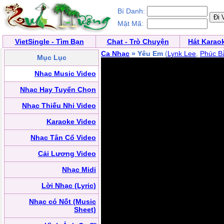
Bí Danh:
Mật Mã:
VietSingle - Tìm Bạn
Chat - Trò Chuyện
Hát Karao
Ca Nhạc
» Yêu Em
(
Lynk Lee
,
Phúc B
Mục Lục
Nhạc Music Video
Nhạc Hay Tuyển Chọn
Nhạc Thiếu Nhi Video
Karaoke Video
Nhạc Tân Cổ Video
Cải Lương Video
Nhạc Midi
Lời Nhạc (Lyric)
Nhạc có Nốt (Music
Sheet)