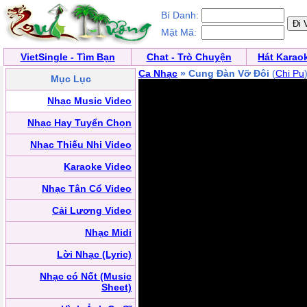
Bí Danh:
Mật Mã:
VietSingle - Tìm Bạn
Chat - Trò Chuyện
Hát Karao
Ca Nhạc
» Cung Đàn Vỡ Đôi
(
Chi Pu
Mục Lục
Nhạc Music Video
Nhạc Hay Tuyển Chọn
Nhạc Thiếu Nhi Video
Karaoke Video
Nhạc Tân Cổ Video
Cải Lương Video
Nhạc Midi
Lời Nhạc (Lyric)
Nhạc có Nốt (Music
Sheet)