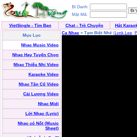
Bí Danh:
Mật Mã:
VietSingle - Tìm Bạn
Chat - Trò Chuyện
Hát Karao
Ca Nhạc
» Tạm Biệt Nhé
(
Lynk Lee
,
P
Mục Lục
Nhạc Music Video
Nhạc Hay Tuyển Chọn
Nhạc Thiếu Nhi Video
Karaoke Video
Nhạc Tân Cổ Video
Cải Lương Video
Nhạc Midi
Lời Nhạc (Lyric)
Nhạc có Nốt (Music
Sheet)