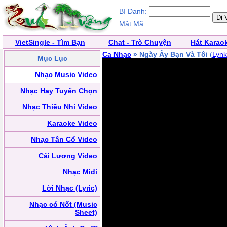
Bí Danh:
Mật Mã:
VietSingle - Tìm Bạn
Chat - Trò Chuyện
Hát Karao
Ca Nhạc
» Ngày Ấy Bạn Và Tôi
(
Lynk
Mục Lục
Nhạc Music Video
Nhạc Hay Tuyển Chọn
Nhạc Thiếu Nhi Video
Karaoke Video
Nhạc Tân Cổ Video
Cải Lương Video
Nhạc Midi
Lời Nhạc (Lyric)
Nhạc có Nốt (Music
Sheet)