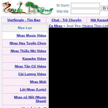
Bí Danh:
Mật Mã:
VietSingle - Tìm Bạn
Chat - Trò Chuyện
Hát Karao
Ca Nhạc
» Just You
(
Hoàng Thùy Lin
Mục Lục
Nhạc Music Video
Nhạc Hay Tuyển Chọn
Nhạc Thiếu Nhi Video
Karaoke Video
Nhạc Tân Cổ Video
Cải Lương Video
Nhạc Midi
Lời Nhạc (Lyric)
Nhạc có Nốt (Music
Sheet)