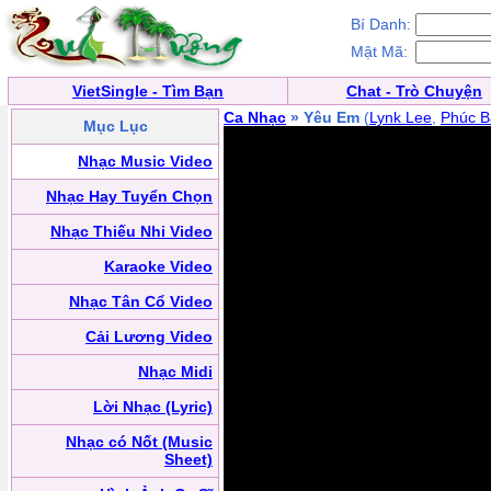
Bí Danh:
Mật Mã:
VietSingle - Tìm Bạn
Chat - Trò Chuyện
Ca Nhạc
» Yêu Em
(
Lynk Lee
,
Phúc B
Mục Lục
Nhạc Music Video
Nhạc Hay Tuyển Chọn
Nhạc Thiếu Nhi Video
Karaoke Video
Nhạc Tân Cổ Video
Cải Lương Video
Nhạc Midi
Lời Nhạc (Lyric)
Nhạc có Nốt (Music
Sheet)