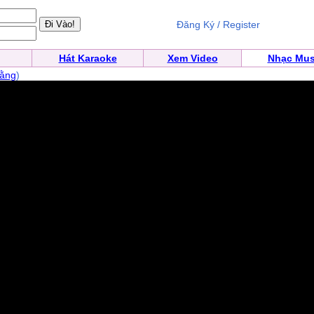
Đăng Ký / Register
Hát Karaoke
Xem Video
Nhạc Mus
ằng
)