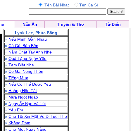
Tên Bài Nhạc
Tên Ca Sĩ
ic
Nấu Ăn
Truyện & Thơ
Từ Điển
Lynk Lee, Phúc Bằng
»
Nếu Mình Gần Nhau
»
Cô Gái Bàn Bên
»
Nắm Chặt Tay Anh Nhé
»
Quà Tặng Ngày Yêu
»
Tạm Biệt Nhé
»
Cô Gái Nông Thôn
»
Tiếng Mưa
»
Nếu Có Thể Được Yêu
»
Hoàng Hôn Tắt
»
Mưa Ngọt Ngào
»
Ngày Ấy Bạn Và Tôi
»
Yêu Em
»
Cho Tôi Xin Một Vé Đi Tuổi Thơ
»
Không Dám
»
Chờ Một Ngày Nắng