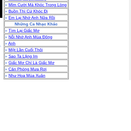
»
Mỉm Cười Mà Khóc Trong Lòng
»
Buồn Thì Cứ Khóc Đi
»
Em Lại Nhớ Anh Nữa Rồi
Những Ca Nhạc Khác
»
Tìm Lại Giấc Mơ
»
Nỗi Nhớ Anh Mùa Đông
»
Anh
.
»
Một Lần Cuối Thôi
»
Sao Ta Lặng Im
»
Giấc Mơ Chỉ Là Giấc Mơ
»
Căn Phòng Mưa Rơi
»
Như Hoa Mùa Xuân