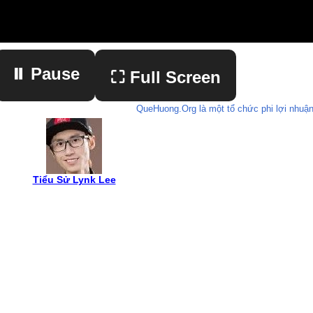
⏸ Pause
⛶ Full Screen
QueHuong.Org là một tổ chức phi lợi nhuận
▶ Play
Tiểu Sử Lynk Lee