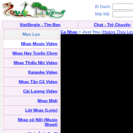
Bí Danh:
Mật Mã:
VietSingle - Tìm Bạn
Chat - Trò Chuyện
Ca Nhạc
» Just You
(
Hoàng Thùy Lin
Mục Lục
Nhạc Music Video
Nhạc Hay Tuyển Chọn
Nhạc Thiếu Nhi Video
Karaoke Video
Nhạc Tân Cổ Video
Cải Lương Video
Nhạc Midi
Lời Nhạc (Lyric)
Nhạc có Nốt (Music
Sheet)