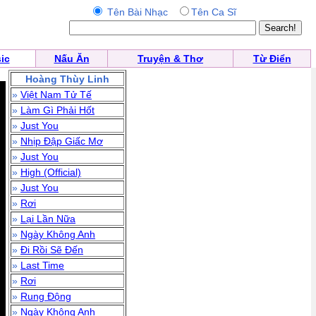
Tên Bài Nhạc
Tên Ca Sĩ
ic
Nấu Ăn
Truyện & Thơ
Từ Điển
Hoàng Thùy Linh
»
Việt Nam Tử Tế
»
Làm Gì Phải Hốt
»
Just You
»
Nhịp Đập Giấc Mơ
»
Just You
»
High (Official)
»
Just You
»
Rơi
»
Lại Lần Nữa
»
Ngày Không Anh
»
Đi Rồi Sẽ Đến
»
Last Time
»
Rơi
»
Rung Động
»
Ngày Không Anh