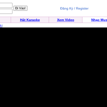
Đăng Ký / Register
Hát Karaoke
Xem Video
Nhạc Mus
h
)