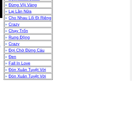
»
Đừng Vội Vàng
»
Lại Lần Nữa
»
Cho Nhau Lối Đi Riêng
»
Crazy
»
Chạy Trốn
»
Rung Động
»
Crazy
.
»
Đợi Chờ Đừng Cáu
»
Đen
»
Fall In Love
»
Đón Xuân Tuyệt Vời
»
Đón Xuân Tuyệt Vời