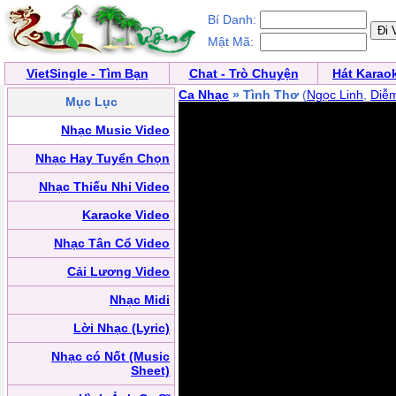
Bí Danh:
Mật Mã:
VietSingle - Tìm Bạn
Chat - Trò Chuyện
Hát Karao
Ca Nhạc
» Tình Thơ
(
Ngọc Linh
,
Diễ
Mục Lục
Nhạc Music Video
Nhạc Hay Tuyển Chọn
Nhạc Thiếu Nhi Video
Karaoke Video
Nhạc Tân Cổ Video
Cải Lương Video
Nhạc Midi
Lời Nhạc (Lyric)
Nhạc có Nốt (Music
Sheet)