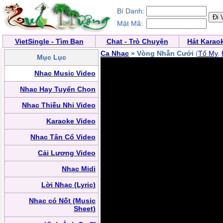
Bí Danh:
Mật Mã:
VietSingle - Tìm Bạn
Chat - Trò Chuyện
Hát Karao
Ca Nhạc
» Vòng Nhẫn Cưới
(
Tố My
,
Mục Lục
Nhạc Music Video
Nhạc Hay Tuyển Chọn
Nhạc Thiếu Nhi Video
Karaoke Video
Nhạc Tân Cổ Video
Cải Lương Video
Nhạc Midi
Lời Nhạc (Lyric)
Nhạc có Nốt (Music
Sheet)