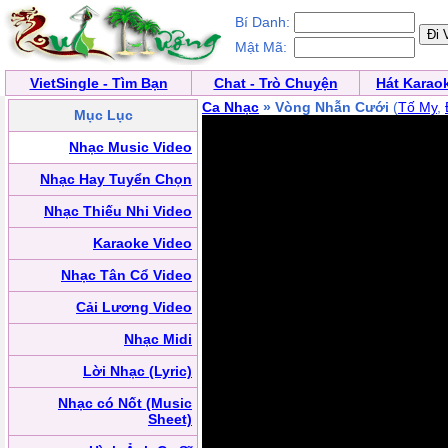
Bí Danh:
Mật Mã:
VietSingle - Tìm Bạn
Chat - Trò Chuyện
Hát Karao
Ca Nhạc
» Vòng Nhẫn Cưới
(
Tố My
,
Mục Lục
Nhạc Music Video
Nhạc Hay Tuyển Chọn
Nhạc Thiếu Nhi Video
Karaoke Video
Nhạc Tân Cổ Video
Cải Lương Video
Nhạc Midi
Lời Nhạc (Lyric)
Nhạc có Nốt (Music
Sheet)