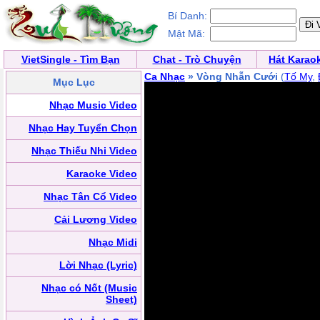
Bí Danh:
Mật Mã:
VietSingle - Tìm Bạn
Chat - Trò Chuyện
Hát Karao
Ca Nhạc
» Vòng Nhẫn Cưới
(
Tố My
,
Mục Lục
Nhạc Music Video
Nhạc Hay Tuyển Chọn
Nhạc Thiếu Nhi Video
Karaoke Video
Nhạc Tân Cổ Video
Cải Lương Video
Nhạc Midi
Lời Nhạc (Lyric)
Nhạc có Nốt (Music
Sheet)