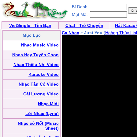
Bí Danh:
Mật Mã:
VietSingle - Tìm Bạn
Chat - Trò Chuyện
Hát Karao
Ca Nhạc
» Just You
(
Hoàng Thùy Lin
Mục Lục
Nhạc Music Video
Nhạc Hay Tuyển Chọn
Nhạc Thiếu Nhi Video
Karaoke Video
Nhạc Tân Cổ Video
Cải Lương Video
Nhạc Midi
Lời Nhạc (Lyric)
Nhạc có Nốt (Music
Sheet)