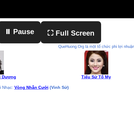
⏸ Pause
⛶ Full Screen
QueHuong.Org là một tổ chức phi lợi nhuận
▶ Play
i Dương
Tiểu Sử Tố My
i Nhạc:
Vòng Nhẫn Cưới
(Vinh Sử)