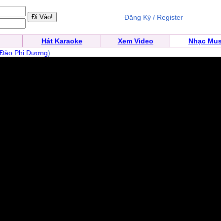
Đăng Ký / Register
Hát Karaoke
Xem Video
Nhạc Mus
Đào Phi Dương
)