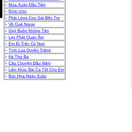
»
Mùa Xuân Đầu Tiên
»
Đính Ước
»
Phải Lòng Con Gái Bến Tre
»
Về Quê Ngoại
»
Giọt Buồn Không Tên
»
Lạy Phật Quan Âm
»
Em Đi Trên Cỏ Non
.
»
Tình Lúa Duyên Trăng
»
Kẻ Thứ Ba
»
Câu Chuyện Đầu Năm
»
Liên Khúc Bài Ca Tết Cho Em
»
Bức Họa Ngày Xuân