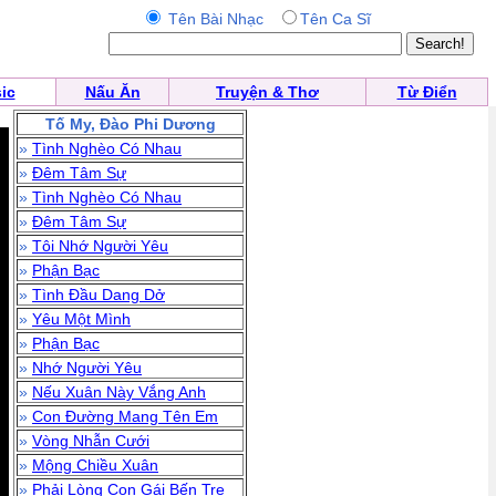
Tên Bài Nhạc
Tên Ca Sĩ
ic
Nấu Ăn
Truyện & Thơ
Từ Điển
Tố My, Đào Phi Dương
»
Tình Nghèo Có Nhau
»
Đêm Tâm Sự
»
Tình Nghèo Có Nhau
»
Đêm Tâm Sự
»
Tôi Nhớ Người Yêu
»
Phận Bạc
»
Tình Đầu Dang Dở
»
Yêu Một Mình
»
Phận Bạc
»
Nhớ Người Yêu
»
Nếu Xuân Này Vắng Anh
»
Con Đường Mang Tên Em
»
Vòng Nhẫn Cưới
»
Mộng Chiều Xuân
»
Phải Lòng Con Gái Bến Tre