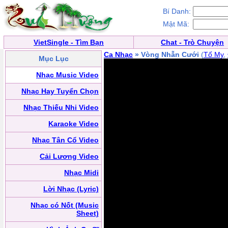
Bí Danh:
Mật Mã:
VietSingle - Tìm Bạn
Chat - Trò Chuyện
Ca Nhạc
» Vòng Nhẫn Cưới
(
Tố My
,
Mục Lục
Nhạc Music Video
Nhạc Hay Tuyển Chọn
Nhạc Thiếu Nhi Video
Karaoke Video
Nhạc Tân Cổ Video
Cải Lương Video
Nhạc Midi
Lời Nhạc (Lyric)
Nhạc có Nốt (Music
Sheet)