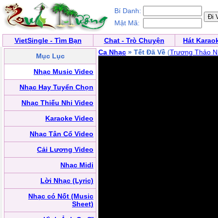
Bí Danh:
Mật Mã:
VietSingle - Tìm Bạn
Chat - Trò Chuyện
Hát Karao
Ca Nhạc
» Tết Đã Về
(
Trương Thảo N
Mục Lục
Nhạc Music Video
Nhạc Hay Tuyển Chọn
Nhạc Thiếu Nhi Video
Karaoke Video
Nhạc Tân Cổ Video
Cải Lương Video
Nhạc Midi
Lời Nhạc (Lyric)
Nhạc có Nốt (Music
Sheet)