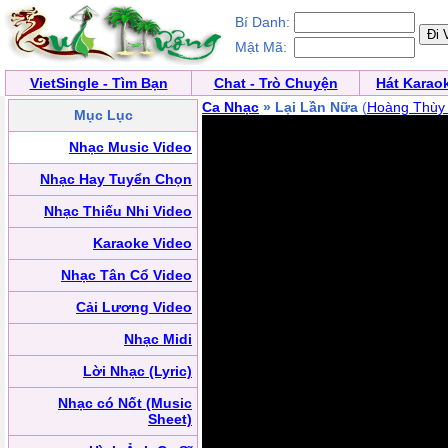
Bí Danh:
Mật Mã:
VietSingle - Tìm Bạn
Chat - Trò Chuyện
Hát Karao
Ca Nhạc
» Lại Lần Nữa
(
Hoàng Thùy 
Mục Lục
Nhạc Music Video
Nhạc Hay Tuyển Chọn
Nhạc Thiếu Nhi Video
Karaoke Video
Nhạc Tân Cổ Video
Cải Lương Video
Nhạc Midi
Lời Nhạc (Lyric)
Nhạc có Nốt (Music
Sheet)