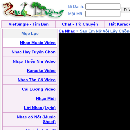
Bí Danh:
Mật Mã:
VietSingle - Tìm Bạn
Chat - Trò Chuyện
Hát Karao
Ca Nhạc
» Sao Em Nỡ Vội Lấy Chồn
Mục Lục
Nhạc Music Video
Nhạc Hay Tuyển Chọn
Nhạc Thiếu Nhi Video
Karaoke Video
Nhạc Tân Cổ Video
Cải Lương Video
Nhạc Midi
Lời Nhạc (Lyric)
Nhạc có Nốt (Music
Sheet)