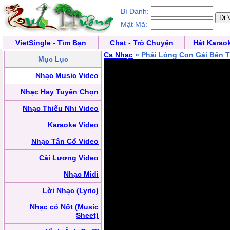
Bí Danh:
Mật Mã:
VietSingle - Tìm Bạn
Chat - Trò Chuyện
Hát Karao
Ca Nhạc
» Phải Lòng Con Gái Bến T
Mục Lục
Nhạc Music Video
Nhạc Hay Tuyển Chọn
Nhạc Thiếu Nhi Video
Karaoke Video
Nhạc Tân Cổ Video
Cải Lương Video
Nhạc Midi
Lời Nhạc (Lyric)
Nhạc có Nốt (Music
Sheet)