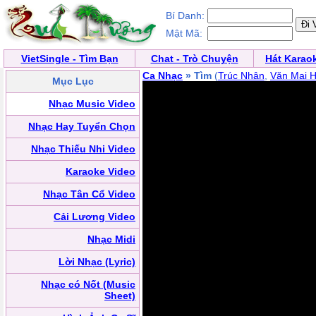
Bí Danh:
Mật Mã:
VietSingle - Tìm Bạn
Chat - Trò Chuyện
Hát Karao
Ca Nhạc
» Tìm
(
Trúc Nhân
,
Văn Mai 
Mục Lục
Nhạc Music Video
Nhạc Hay Tuyển Chọn
Nhạc Thiếu Nhi Video
Karaoke Video
Nhạc Tân Cổ Video
Cải Lương Video
Nhạc Midi
Lời Nhạc (Lyric)
Nhạc có Nốt (Music
Sheet)