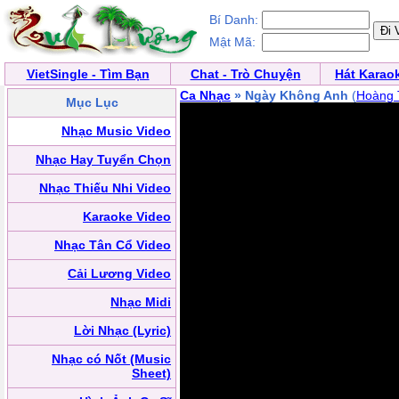
Bí Danh:
Mật Mã:
VietSingle - Tìm Bạn
Chat - Trò Chuyện
Hát Karao
Ca Nhạc
» Ngày Không Anh
(
Hoàng 
Mục Lục
Nhạc Music Video
Nhạc Hay Tuyển Chọn
Nhạc Thiếu Nhi Video
Karaoke Video
Nhạc Tân Cổ Video
Cải Lương Video
Nhạc Midi
Lời Nhạc (Lyric)
Nhạc có Nốt (Music
Sheet)