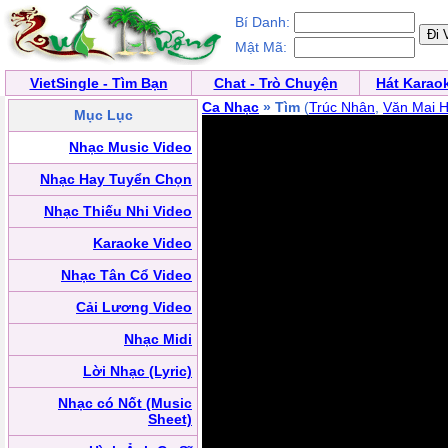
Bí Danh:
Mật Mã:
VietSingle - Tìm Bạn
Chat - Trò Chuyện
Hát Karao
Ca Nhạc
» Tìm
(
Trúc Nhân
,
Văn Mai 
Mục Lục
Nhạc Music Video
Nhạc Hay Tuyển Chọn
Nhạc Thiếu Nhi Video
Karaoke Video
Nhạc Tân Cổ Video
Cải Lương Video
Nhạc Midi
Lời Nhạc (Lyric)
Nhạc có Nốt (Music
Sheet)