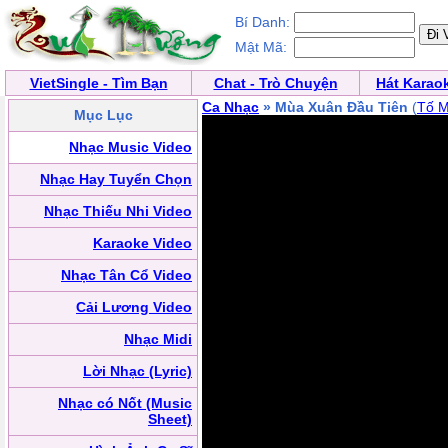
Bí Danh:
Mật Mã:
VietSingle - Tìm Bạn
Chat - Trò Chuyện
Hát Karao
Ca Nhạc
» Mùa Xuân Đầu Tiên
(
Tố 
Mục Lục
Nhạc Music Video
Nhạc Hay Tuyển Chọn
Nhạc Thiếu Nhi Video
Karaoke Video
Nhạc Tân Cổ Video
Cải Lương Video
Nhạc Midi
Lời Nhạc (Lyric)
Nhạc có Nốt (Music
Sheet)