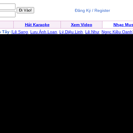
Đăng Ký / Register
Hát Karaoke
Xem Video
Nhạc Mus
n Tây
(
Lê Sang
,
Lưu Ánh Loan
,
Lý Diệu Linh
,
Lê Như
,
Ngọc Kiều Oanh