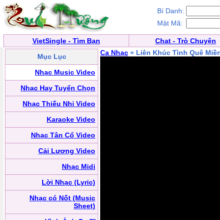
Bí Danh:
Mật Mã:
VietSingle - Tìm Bạn
Chat - Trò Chuyện
Ca Nhạc
» Liên Khúc Tình Quê Miề
Mục Lục
Nhạc Music Video
Nhạc Hay Tuyển Chọn
Nhạc Thiếu Nhi Video
Karaoke Video
Nhạc Tân Cổ Video
Cải Lương Video
Nhạc Midi
Lời Nhạc (Lyric)
Nhạc có Nốt (Music
Sheet)