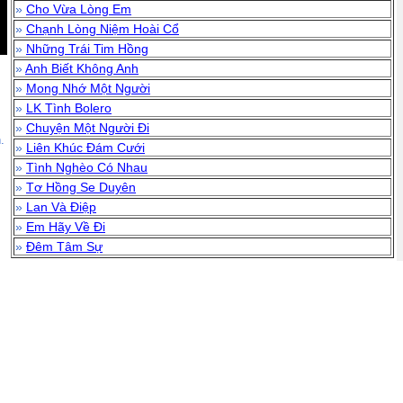
»
Cho Vừa Lòng Em
»
Chạnh Lòng Niệm Hoài Cổ
»
Những Trái Tim Hồng
»
Anh Biết Không Anh
»
Mong Nhớ Một Người
»
LK Tình Bolero
»
Chuyện Một Người Đi
.
»
Liên Khúc Đám Cưới
»
Tình Nghèo Có Nhau
»
Tơ Hồng Se Duyên
»
Lan Và Điệp
»
Em Hãy Về Đi
»
Đêm Tâm Sự