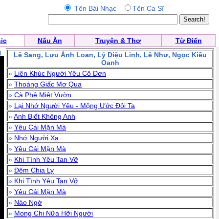
Tên Bài Nhạc
Tên Ca Sĩ
ic
Nấu Ăn
Truyện & Thơ
Từ Điển
)
Lê Sang, Lưu Ánh Loan, Lý Diệu Linh, Lê Như, Ngọc Kiều
Oanh
»
Liên Khúc Người Yêu Cô Đơn
»
Thoáng Giấc Mơ Qua
»
Cà Phê Miệt Vườn
»
Lại Nhớ Người Yêu - Mộng Ước Đôi Ta
»
Anh Biết Không Anh
»
Yêu Cái Mặn Mà
»
Nhớ Người Xa
»
Yêu Cái Mặn Mà
»
Khi Tình Yêu Tan Vỡ
»
Đêm Chia Ly
»
Khi Tình Yêu Tan Vỡ
»
Yêu Cái Mặn Mà
»
Nào Ngờ
»
Mong Chi Nữa Hỡi Người