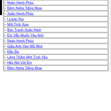
»
Ngày Hạnh Phúc
»
Đêm Nghe Tiếng Mưa
»
Xuân Hạnh Phúc
»
I Love You
»
Mối Tình Xưa
»
Bức Tranh Xuân Ngời
»
Em Vẫn Muốn Yêu Anh
.
»
Ngày Hạnh Phúc
»
Giấu Anh Vào Nỗi Nhớ
»
Đắn Đo
»
Lặng Thầm Một Tình Yêu
»
Hãy Nói Với Em
»
Đêm Nghe Tiếng Mưa