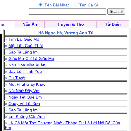
Tên Bài Nhạc
Tên Ca Sĩ
ic
Nấu Ăn
Truyện & Thơ
Từ Điển
Hồ Ngọc Hà, Vương Anh Tú
»
Tìm Lại Giấc Mơ
»
Một Lần Cuối Thôi
»
Sao Ta Lặng Im
»
Giấc Mơ Chỉ Là Giấc Mơ
»
Như Hoa Mùa Xuân
»
Bay Lên Tình Yêu
»
Cự Tuyệt
»
Một Phút Giây Khác
»
Nỗi Nhớ Đầy Vơi
»
Ngày Tết Quê Em
»
Quay Về Lối Xưa
»
Sao Ta Lặng Im
»
Em Không Cần Anh
»
LK Cả Một Trời Thương Nhớ - Tháng Tư Là Lời Nói Dối Của
Em