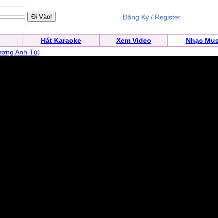
Đăng Ký / Register
Hát Karaoke
Xem Video
Nhạc Mus
ương Anh Tú
)