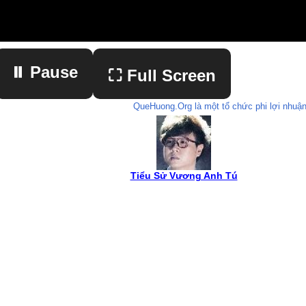
⏸ Pause
⛶ Full Screen
QueHuong.Org là một tổ chức phi lợi nhuận
▶ Play
Tiểu Sử Vương Anh Tú