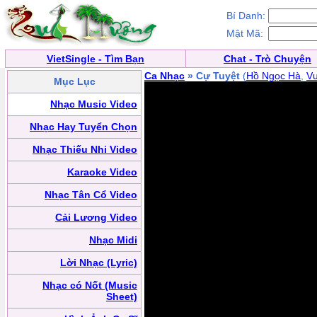
Bí Danh:
Mật Mã:
VietSingle - Tìm Bạn
Chat - Trò Chuyện
Ca Nhạc
» Cự Tuyệt
(
Hồ Ngọc Hà
,
V
Mục Lục
Nhạc Music Video
Nhạc Hay Tuyển Chọn
Nhạc Thiếu Nhi Video
Karaoke Video
Nhạc Tân Cổ Video
Cải Lương Video
Nhạc Midi
Lời Nhạc (Lyric)
Nhạc có Nốt (Music
Sheet)