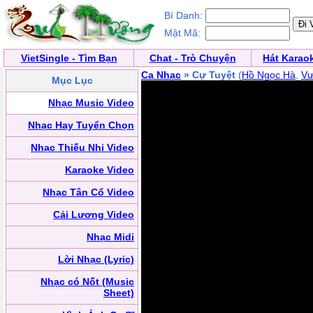
Bí Danh:
Mật Mã:
VietSingle - Tìm Bạn
Chat - Trò Chuyện
Hát Karao
Ca Nhạc
» Cự Tuyệt
(
Hồ Ngọc Hà
,
Vư
Mục Lục
Nhạc Music Video
Nhạc Hay Tuyển Chọn
Nhạc Thiếu Nhi Video
Karaoke Video
Nhạc Tân Cổ Video
Cải Lương Video
Nhạc Midi
Lời Nhạc (Lyric)
Nhạc có Nốt (Music
Sheet)