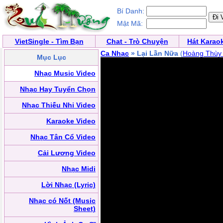
Bí Danh:
Mật Mã:
VietSingle - Tìm Bạn
Chat - Trò Chuyện
Hát Karao
Ca Nhạc
» Lại Lần Nữa
(
Hoàng Thùy 
Mục Lục
Nhạc Music Video
Nhạc Hay Tuyển Chọn
Nhạc Thiếu Nhi Video
Karaoke Video
Nhạc Tân Cổ Video
Cải Lương Video
Nhạc Midi
Lời Nhạc (Lyric)
Nhạc có Nốt (Music
Sheet)