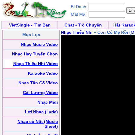
Bí Danh:
Mật Mã:
VietSingle - Tìm Bạn
Chat - Trò Chuyện
Hát Karao
Nhạc Thiếu Nhi
» Con Có Mẹ Rồi
(
M
Mục Lục
Nhạc Music Video
Nhạc Hay Tuyển Chọn
Nhạc Thiếu Nhi Video
Karaoke Video
Nhạc Tân Cổ Video
Cải Lương Video
Nhạc Midi
Lời Nhạc (Lyric)
Nhạc có Nốt (Music
Sheet)