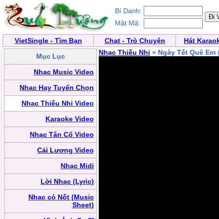
Bí Danh:
Mật Mã:
VietSingle - Tìm Bạn
Chat - Trò Chuyện
Hát Karao
Nhạc Thiếu Nhi
» Ngày Tết Quê Em
Mục Lục
Nhạc Music Video
Nhạc Hay Tuyển Chọn
Nhạc Thiếu Nhi Video
Karaoke Video
Nhạc Tân Cổ Video
Cải Lương Video
Nhạc Midi
Lời Nhạc (Lyric)
Nhạc có Nốt (Music
Sheet)