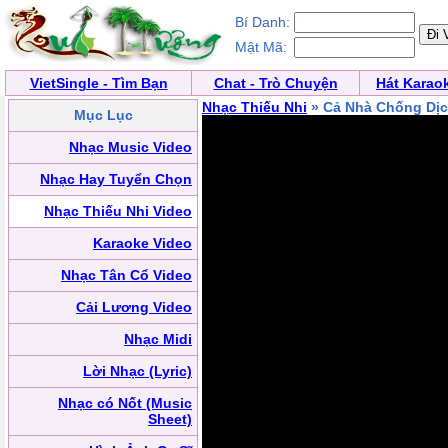
Bí Danh:
Mật Mã:
VietSingle - Tìm Bạn
Chat - Trò Chuyện
Hát Karao
Nhạc Thiếu Nhi
» Cả Nhà Chống Dị
Mục Lục
Nhạc Music Video
Nhạc Hay Tuyển Chọn
Nhạc Thiếu Nhi Video
Karaoke Video
Nhạc Tân Cổ Video
Cải Lương Video
Nhạc Midi
Lời Nhạc (Lyric)
Nhạc có Nốt (Music
Sheet)