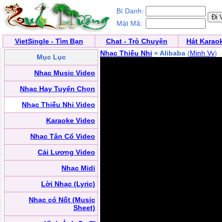
Bí Danh:
Mật Mã:
VietSingle - Tìm Bạn
Chat - Trò Chuyện
Hát Karao
Nhạc Thiếu Nhi
» Alibaba
(
Minh Vy
)
Mục Lục
Nhạc Music Video
Nhạc Hay Tuyển Chọn
Nhạc Thiếu Nhi Video
Karaoke Video
Nhạc Tân Cổ Video
Cải Lương Video
Nhạc Midi
Lời Nhạc (Lyric)
Nhạc có Nốt (Music
Sheet)