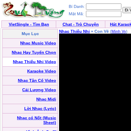
Bí Danh:
Mật Mã:
VietSingle - Tìm Bạn
Chat - Trò Chuyện
Hát Karao
Nhạc Thiếu Nhi
» Con Vẽ
(
Minh Vy
)
Mục Lục
Nhạc Music Video
Nhạc Hay Tuyển Chọn
Nhạc Thiếu Nhi Video
Karaoke Video
Nhạc Tân Cổ Video
Cải Lương Video
Nhạc Midi
Lời Nhạc (Lyric)
Nhạc có Nốt (Music
Sheet)