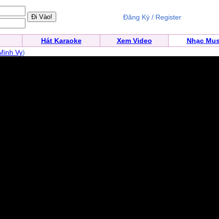
Đăng Ký / Register
Hát Karaoke
Xem Video
Nhạc Mus
Minh Vy
)