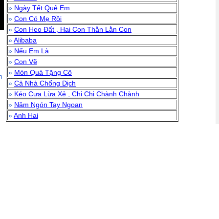
»
Ngày Tết Quê Em
»
Con Có Mẹ Rồi
»
Con Heo Đất , Hai Con Thằn Lằn Con
»
Alibaba
»
Nếu Em Là
»
Con Vẽ
»
Món Quà Tặng Cô
n
»
Cả Nhà Chống Dịch
»
Kéo Cưa Lừa Xẻ , Chi Chi Chành Chành
»
Năm Ngón Tay Ngoan
»
Anh Hai