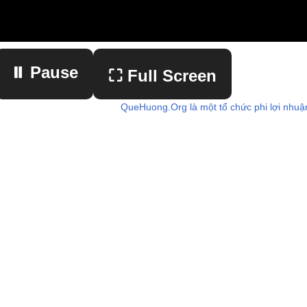
⏸ Pause
⛶ Full Screen
QueHuong.Org là một tổ chức phi lợi nhuậ
▶ Play