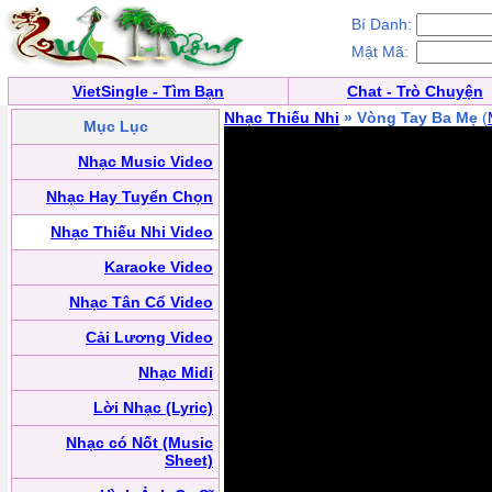
Bí Danh:
Mật Mã:
VietSingle - Tìm Bạn
Chat - Trò Chuyện
Nhạc Thiếu Nhi
» Vòng Tay Ba Mẹ
(
Mục Lục
Nhạc Music Video
Nhạc Hay Tuyển Chọn
Nhạc Thiếu Nhi Video
Karaoke Video
Nhạc Tân Cổ Video
Cải Lương Video
Nhạc Midi
Lời Nhạc (Lyric)
Nhạc có Nốt (Music
Sheet)