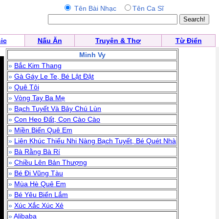
Tên Bài Nhạc
Tên Ca Sĩ
ic
Nấu Ăn
Truyện & Thơ
Từ Điển
Minh Vy
»
Bắc Kim Thang
»
Gà Gáy Le Te, Bé Lật Đật
»
Quê Tôi
»
Vòng Tay Ba Mẹ
»
Bạch Tuyết Và Bảy Chú Lùn
»
Con Heo Đất, Con Cào Cào
»
Miền Biển Quê Em
»
Liên Khúc Thiếu Nhi Nàng Bạch Tuyết, Bé Quét Nhà
»
Bà Rằng Bà Rí
»
Chiều Lên Bản Thượng
»
Bé Đi Vũng Tàu
»
Mùa Hè Quê Em
»
Bé Yêu Biển Lắm
»
Xúc Xắc Xúc Xẻ
»
Alibaba