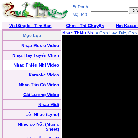
Bí Danh:
Mật Mã:
VietSingle - Tìm Bạn
Chat - Trò Chuyện
Hát Karao
Nhạc Thiếu Nhi
» Con Heo Đất, Co
Mục Lục
Nhạc Music Video
Nhạc Hay Tuyển Chọn
Nhạc Thiếu Nhi Video
Karaoke Video
Nhạc Tân Cổ Video
Cải Lương Video
Nhạc Midi
Lời Nhạc (Lyric)
Nhạc có Nốt (Music
Sheet)