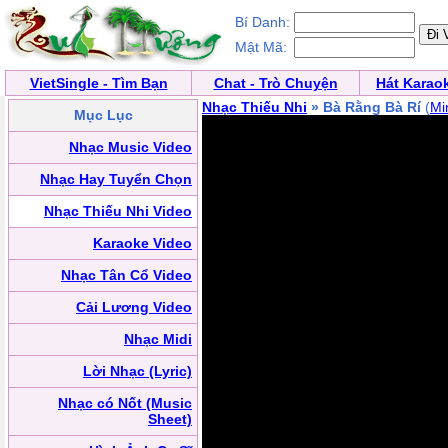
Bí Danh:
Mật Mã:
VietSingle - Tìm Bạn
Chat - Trò Chuyện
Hát Karao
Nhạc Thiếu Nhi
» Bà Rằng Bà Rí
(
Mi
Mục Lục
Nhạc Music Video
Nhạc Hay Tuyển Chọn
Nhạc Thiếu Nhi Video
Karaoke Video
Nhạc Tân Cổ Video
Cải Lương Video
Nhạc Midi
Lời Nhạc (Lyric)
Nhạc có Nốt (Music
Sheet)