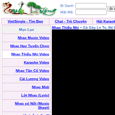
Bí Danh:
Mật Mã:
VietSingle - Tìm Bạn
Chat - Trò Chuyện
Hát Karao
Nhạc Thiếu Nhi
» Gà Gáy Le Te, Bé 
Mục Lục
Nhạc Music Video
Nhạc Hay Tuyển Chọn
Nhạc Thiếu Nhi Video
Karaoke Video
Nhạc Tân Cổ Video
Cải Lương Video
Nhạc Midi
Lời Nhạc (Lyric)
Nhạc có Nốt (Music
Sheet)