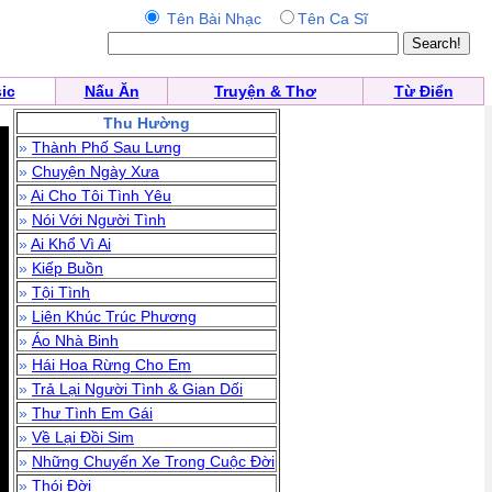
Tên Bài Nhạc
Tên Ca Sĩ
ic
Nấu Ăn
Truyện & Thơ
Từ Điển
Thu Hường
»
Thành Phố Sau Lưng
»
Chuyện Ngày Xưa
»
Ai Cho Tôi Tình Yêu
»
Nói Với Người Tình
»
Ai Khổ Vì Ai
»
Kiếp Buồn
»
Tội Tình
»
Liên Khúc Trúc Phương
»
Áo Nhà Binh
»
Hái Hoa Rừng Cho Em
»
Trả Lại Người Tình & Gian Dối
»
Thư Tình Em Gái
»
Về Lại Đồi Sim
»
Những Chuyến Xe Trong Cuộc Đời
»
Thói Đời