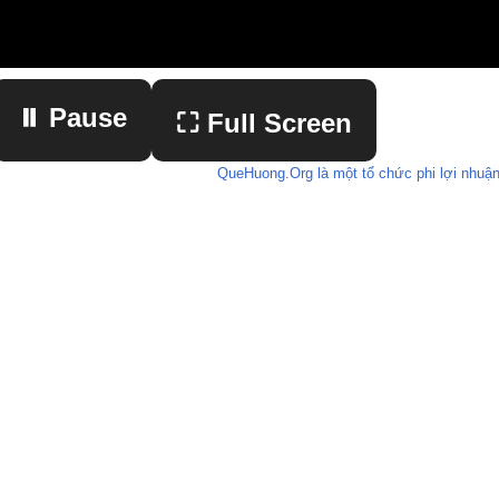
⏸ Pause
⛶ Full Screen
QueHuong.Org là một tổ chức phi lợi nhuận
▶ Play