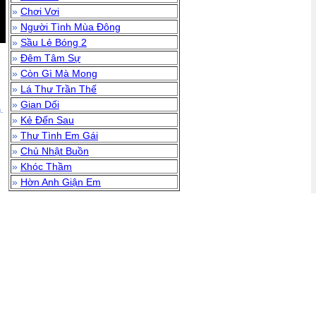
»
Chơi Vơi
»
Người Tình Mùa Đông
»
Sầu Lẻ Bóng 2
»
Đêm Tâm Sự
»
Còn Gì Mà Mong
»
Lá Thư Trần Thế
»
Gian Dối
.
»
Kẻ Đến Sau
»
Thư Tình Em Gái
»
Chủ Nhật Buồn
»
Khóc Thầm
»
Hờn Anh Giận Em