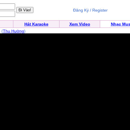
Đăng Ký / Register
Hát Karaoke
Xem Video
Nhạc Mus
ô
(
Thu Hường
)