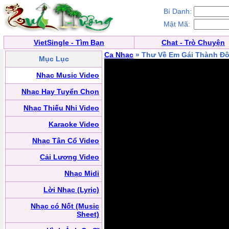
Bí Danh:
Mật Mã:
VietSingle - Tìm Bạn
Chat - Trò Chuyện
Ca Nhạc
» Thư Về Em Gái Thành Đ
Mục Lục
Nhạc Music Video
Nhạc Hay Tuyển Chọn
Nhạc Thiếu Nhi Video
Karaoke Video
Nhạc Tân Cổ Video
Cải Lương Video
Nhạc Midi
Lời Nhạc (Lyric)
Nhạc có Nốt (Music
Sheet)