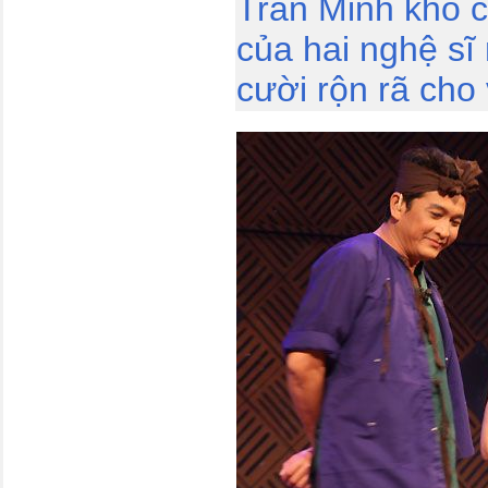
Trần Minh khố c
của hai nghệ sĩ
cười rộn rã cho