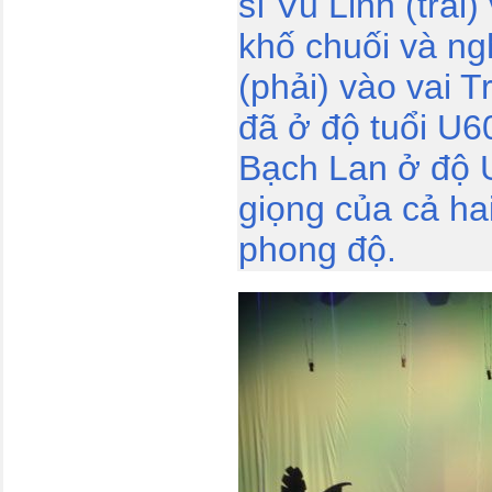
sĩ Vũ Linh (trái
khố chuối và ng
(phải) vào vai 
đã ở độ tuổi U6
Bạch Lan ở độ 
giọng của cả ha
phong độ.