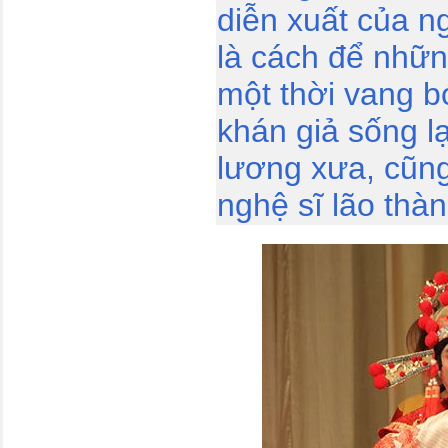
diễn xuất của n
là cách để nhữn
một thời vang 
khán giả sống lạ
lương xưa, cũng
nghệ sĩ lão thà