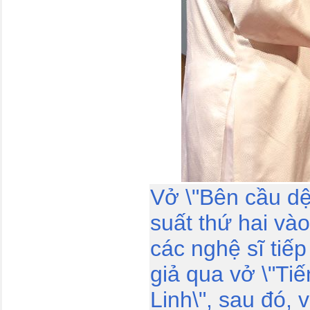
Vở \"Bên cầu dệt
suất thứ hai vào
các nghệ sĩ tiếp
giả qua vở \"Ti
Linh\", sau đó, 