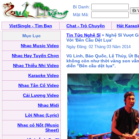
Bí Danh:
Mật Mã:
VietSingle - Tìm Bạn
Chat - Trò Chuyện
Hát Karao
Tin Tức Nghệ Sĩ
» Nghệ Sĩ Vượt Gi
Mục Lục
Với 'Bên Cầu Dệt Lụa'
Nhạc Music Video
Ngày Đăng: 02 Tháng 03 Năm 2014
Nhạc Hay Tuyển Chọn
Vũ Linh, Bảo Quốc, Lệ Thủy, Út B
không còn như thời vàng son vẫn
Nhạc Thiếu Nhi Video
diễn "Bên cầu dệt lụa".
Karaoke Video
Nhạc Tân Cổ Video
Cải Lương Video
Nhạc Midi
Lời Nhạc (Lyric)
Nhạc có Nốt (Music
Sheet)