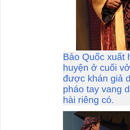
Bảo Quốc xuất h
huyện ở cuối vở
được khán giả 
pháo tay vang d
hài riêng có.