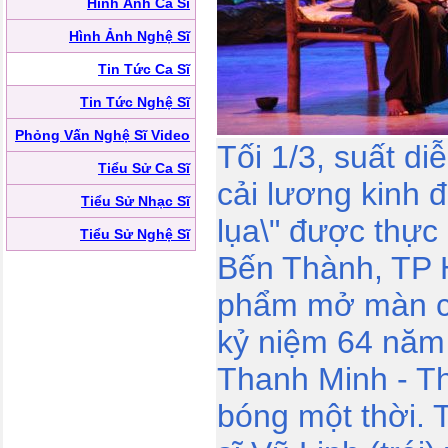
Hình Ảnh Ca Sĩ
Hình Ảnh Nghệ Sĩ
Tin Tức Ca Sĩ
Tin Tức Nghệ Sĩ
Phỏng Vấn Nghệ Sĩ Video
Tối 1/3, suất di
Tiểu Sử Ca Sĩ
cải lương kinh đ
Tiểu Sử Nhạc Sĩ
lụa\" được thực
Tiểu Sử Nghệ Sĩ
Bến Thành, TP 
phẩm mở màn c
kỷ niệm 64 năm
Thanh Minh - T
bóng một thời. 