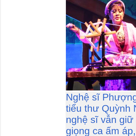
Nghệ sĩ Phượng
tiểu thư Quỳnh 
nghệ sĩ vẫn giữ
giọng ca ấm áp,