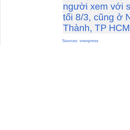
người xem với s
tối 8/3, cũng ở
Thành, TP HCM
Sources: vnexpress