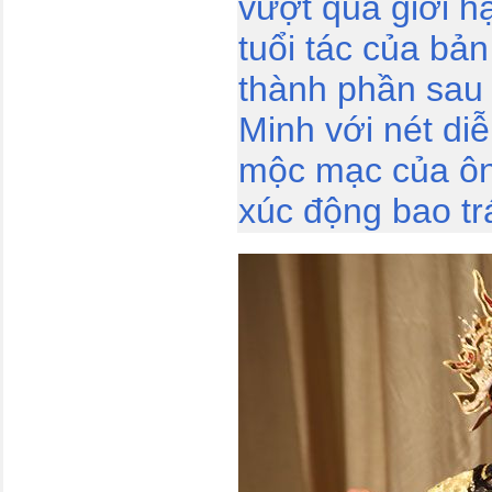
vượt qua giới h
tuổi tác của bả
thành phần sau 
Minh với nét diễ
mộc mạc của ôn
xúc động bao tr