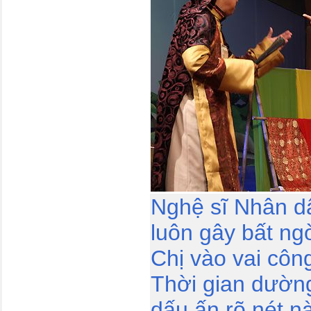
Nghệ sĩ Nhân dâ
luôn gây bất ng
Chị vào vai côn
Thời gian dường
dấu ấn rõ nét n