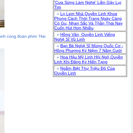
'Cưa Sừng Làm Nghé' Liền Gây Lụi
Tim
»
Lọ Lem Nhà Quyền Linh Khoe
Phong Cách Thời Trang Ngày Càng
Có Gu, Nhan Sắc Và Thần Thái Nay
Cuốn Hút Hơn Nhiều
»
Hồng Vân, Quyền Linh Viếng
 Anh cùng đoàn phim 'Hai
Nghệ Sĩ Vũ Linh
»
Bạn Bè Nghệ Sĩ Mừng Quốc Cơ -
Hồng Phượng Kỷ Niệm 7 Năm Cưới
»
Hoa Hậu Mỹ Linh Hội Ngộ Quyền
Linh Khi Đăng Ký Hiến Tạng
»
Ngắm Biệt Thự Triệu Đô Của
Quyền Linh