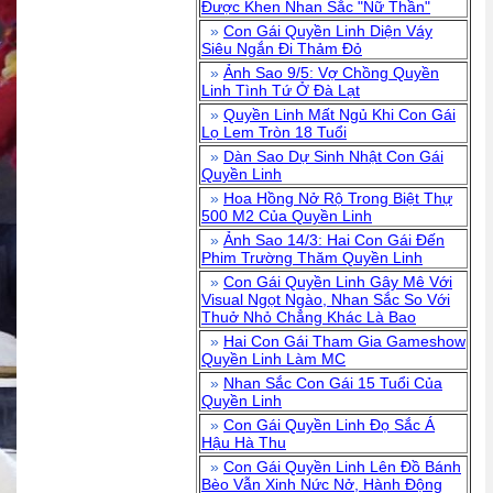
Được Khen Nhan Sắc "Nữ Thần"
»
Con Gái Quyền Linh Diện Váy
Siêu Ngắn Đi Thảm Đỏ
»
Ảnh Sao 9/5: Vợ Chồng Quyền
Linh Tình Tứ Ở Đà Lạt
»
Quyền Linh Mất Ngủ Khi Con Gái
Lọ Lem Tròn 18 Tuổi
»
Dàn Sao Dự Sinh Nhật Con Gái
Quyền Linh
»
Hoa Hồng Nở Rộ Trong Biệt Thự
500 M2 Của Quyền Linh
»
Ảnh Sao 14/3: Hai Con Gái Đến
Phim Trường Thăm Quyền Linh
»
Con Gái Quyền Linh Gây Mê Với
Visual Ngọt Ngào, Nhan Sắc So Với
Thuở Nhỏ Chẳng Khác Là Bao
»
Hai Con Gái Tham Gia Gameshow
Quyền Linh Làm MC
»
Nhan Sắc Con Gái 15 Tuổi Của
Quyền Linh
»
Con Gái Quyền Linh Đọ Sắc Á
Hậu Hà Thu
»
Con Gái Quyền Linh Lên Đồ Bánh
Bèo Vẫn Xinh Nức Nở, Hành Động