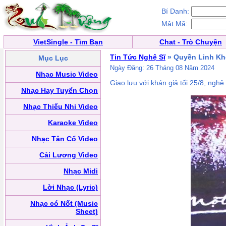
Bí Danh:
Mật Mã:
VietSingle - Tìm Bạn
Chat - Trò Chuyện
Tin Tức Nghệ Sĩ
» Quyền Linh Kh
Mục Lục
Ngày Đăng: 26 Tháng 08 Năm 2024
Nhạc Music Video
Giao lưu với khán giả tối 25/8, nghê
Nhạc Hay Tuyển Chọn
Nhạc Thiếu Nhi Video
Karaoke Video
Nhạc Tân Cổ Video
Cải Lương Video
Nhạc Midi
Lời Nhạc (Lyric)
Nhạc có Nốt (Music
Sheet)