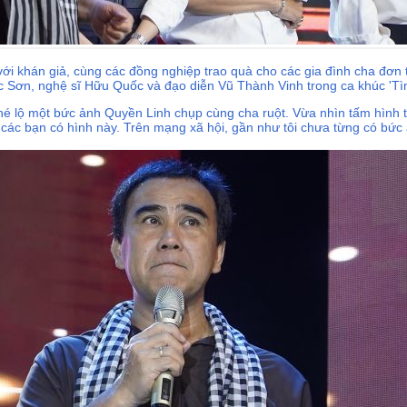
 với khán giả, cùng các đồng nghiệp trao quà cho các gia đình cha đơ
 Sơn, nghệ sĩ Hữu Quốc và đạo diễn Vũ Thành Vinh trong ca khúc 'Tì
é lộ một bức ảnh Quyền Linh chụp cùng cha ruột. Vừa nhìn tấm hình
o các bạn có hình này. Trên mạng xã hội, gần như tôi chưa từng có bức