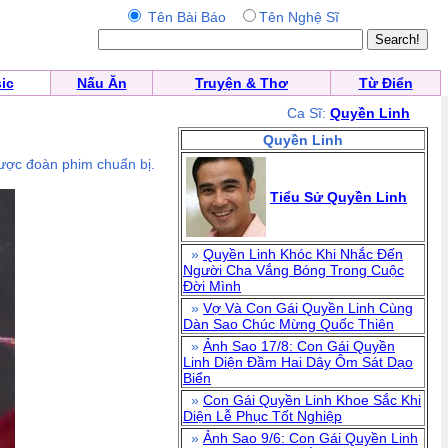
Tên Bài Báo
Tên Nghệ Sĩ
ic
Nấu Ăn
Truyện & Thơ
Từ Điển
Ca Sĩ:
Quyền Linh
Quyền Linh
được đoàn phim chuẩn bị.
Tiểu Sử Quyền Linh
»
Quyền Linh Khóc Khi Nhắc Đến
Người Cha Vắng Bóng Trong Cuộc
Đời Mình
»
Vợ Và Con Gái Quyền Linh Cùng
Dàn Sao Chúc Mừng Quốc Thiên
»
Ảnh Sao 17/8: Con Gái Quyền
Linh Diện Đầm Hai Dây Ôm Sát Dạo
Biển
»
Con Gái Quyền Linh Khoe Sắc Khi
Diện Lễ Phục Tốt Nghiệp
»
Ảnh Sao 9/6: Con Gái Quyền Linh